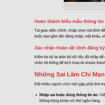
Hoàn thành biểu mẫu thông tin
Tại giao diện chính,
nhấp chọn nút lệnh để 
buộc bao gồm tên đăng nhập,
mật khẩu,
số
Xác nhận hoàn tất lệnh đăng k
Kiểm tra kỹ lại toàn bộ dữ liệu đã nhập để
nhận hệ thống để kích hoạt tài khoản thành
Những Sai Lầm Chí Mạn
Rất nhiều người chơi mới gặp phải tình tr
Nhập sai hoặc dùng thông tin ảo:
Việ
không trùng khớp với thẻ ngân hàng.