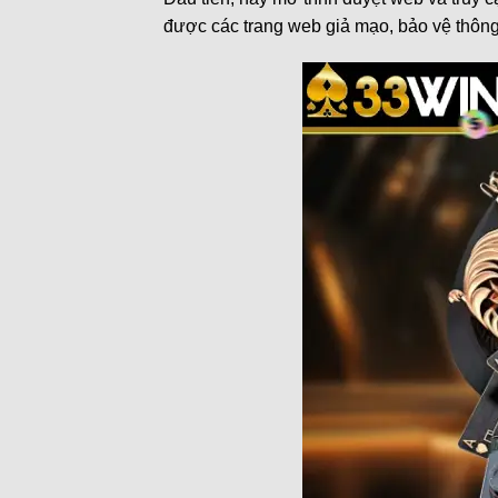
được các trang web giả mạo,
bảo vệ thông 