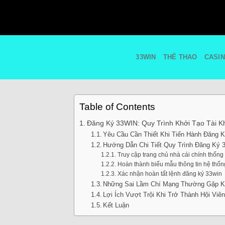
Bỏ
qua
nội
dung
33WIN
THỂ THAO
CASI
Table of Contents
Đăng Ký 33WIN: Quy Trình Khởi Tạo Tài 
Yêu Cầu Cần Thiết Khi Tiến Hành Đăng 
Hướng Dẫn Chi Tiết Quy Trình Đăng Ký
Truy cập trang chủ nhà cái chính thống
Hoàn thành biểu mẫu thông tin hệ thốn
Xác nhận hoàn tất lệnh đăng ký 33win
Những Sai Lầm Chí Mạng Thường Gặp K
Lợi Ích Vượt Trội Khi Trở Thành Hội Viê
Kết Luận