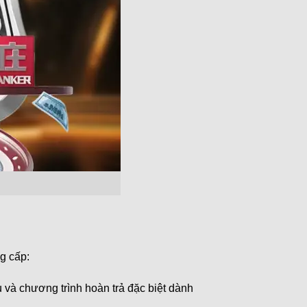
g cấp:
và chương trình hoàn trả đặc biệt dành