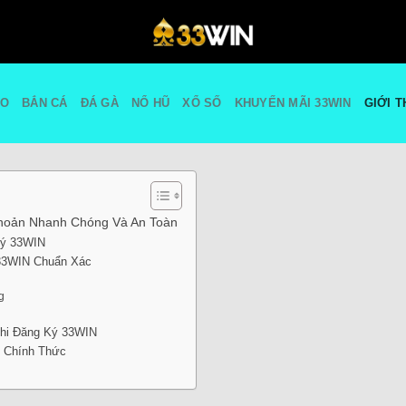
NO
BẮN CÁ
ĐÁ GÀ
NỔ HŨ
XỔ SỐ
KHUYẾN MÃI 33WIN
GIỚI T
Khoản Nhanh Chóng Và An Toàn
Ký 33WIN
 33WIN Chuẩn Xác
g
hi Đăng Ký 33WIN
n Chính Thức