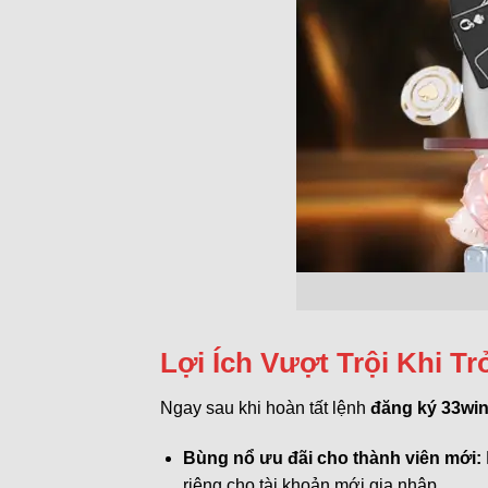
Lợi Ích Vượt Trội Khi T
Ngay sau khi hoàn tất lệnh
đăng ký 33wi
Bùng nổ ưu đãi cho thành viên mới:
riêng cho tài khoản mới gia nhập.