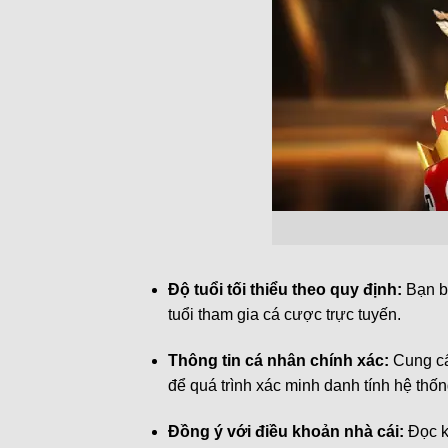
Độ tuổi tối thiểu theo quy định:
Bạn bắ
tuổi tham gia cá cược trực tuyến.
Thông tin cá nhân chính xác:
Cung cấ
để quá trình xác minh danh tính hệ thống
Đồng ý với điều khoản nhà cái:
Đọc k