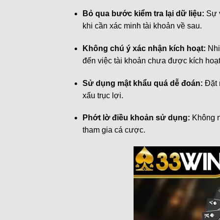
Bỏ qua bước kiểm tra lại dữ liệu:
Sự v
khi cần xác minh tài khoản về sau.
Không chú ý xác nhận kích hoạt:
Nhi
đến việc tài khoản chưa được kích hoạt
Sử dụng mật khẩu quá dễ đoán:
Đặt 
xấu trục lợi.
Phớt lờ điều khoản sử dụng:
Không nắ
tham gia cá cược.